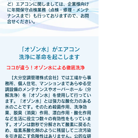
ど）エアコンに関しましては、企業様向け
に年間保守点検業務（点検・修理・メンテ
ナンスまで）も行っておりますので、お問
合せください。
「オゾン水」がエアコン
洗浄に革命を起こします
ココが違う！オゾン水による徹底洗浄
【大分空調管理株式会社】では工場から事
務所、個人住宅、マンションまであらゆる空
調設備のメンテナンスやオーバーホール（分
解洗浄）を「オゾン水」を使用して行ってい
ます。「オゾン水」とは強力な酸化力のある
水のことです。そのため殺菌作用、洗浄効
果、脱臭（消臭）作用、漂白作用・酸化作用
など生活に役立つ数々の有効性をもっていま
す。オゾンは数秒で分解されて酸素に戻るた
め、塩素系酸化剤のように残留して二次汚染
を引き起こす危険性はありません。公的な研