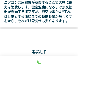
エアコンは圧縮機が稼働することで大幅に電
力を消費します。設定温度になるまで熱交換
器が稼働する訳ですが、熱交換率がUPすれ
ば目標とする温度までの稼働時間が短くてす
むから、それだけ電気代も安くなります。
寿命UP
徹底洗浄することでエアコンの寿命は確実に
延びます。＜エアコンは消耗品です＞ 使えば
使うほど、寿命は短くなります。しかし、エ
アコン徹底洗浄をすることで…「省エネ（少
しの力で大きな効果）→電気代節約・エアコ
ンの負担が軽減」エアコンの負担が軽減すれ
ば、エアコンの寿命はアップします！！